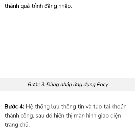
thành quá trình đăng nhập.
Bước 3: Đăng nhập ứng dụng Pocy
Bước 4:
Hệ thống lưu thông tin và tạo tài khoản
thành công, sau đó hiển thị màn hình giao diện
trang chủ.