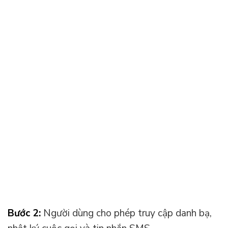
Bước 2:
Người dùng cho phép truy cập danh bạ,