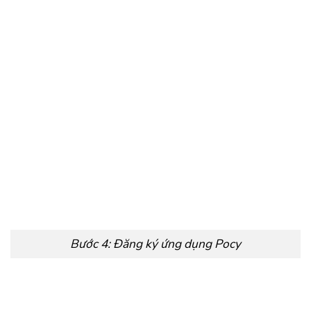
Bước 4: Đăng ký ứng dụng Pocy