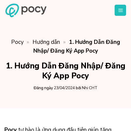
Skip
to
content
Pocy
»
Hướng dẫn
»
1. Hướng Dẫn Đăng
Nhập/ Đăng Ký App Pocy
1. Hướng Dẫn Đăng Nhập/ Đăng
Ký App Pocy
Đăng ngày
23/04/2024
bởi
Nhi CHT
Pocy
tự hào là ứng dụng đầu tiên giúp tăng