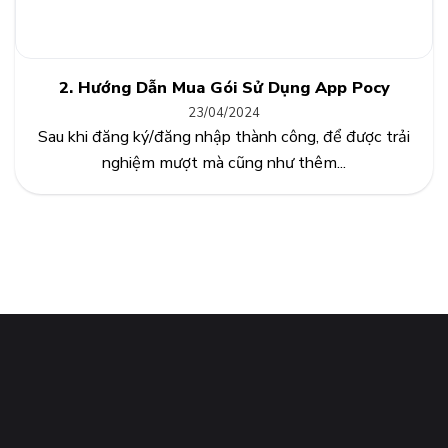
2. Hướng Dẫn Mua Gói Sử Dụng App Pocy
23/04/2024
Sau khi đăng ký/đăng nhập thành công, để được trải
nghiệm mượt mà cũng như thêm...