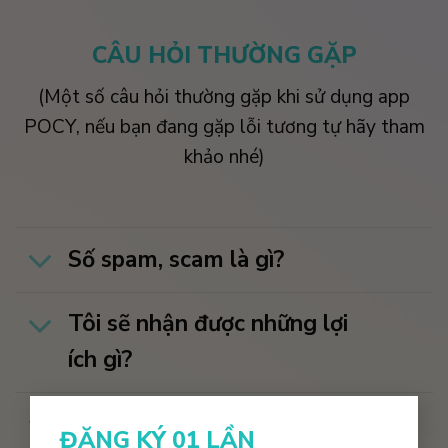
CÂU HỎI THƯỜNG GẶP
(Một số câu hỏi thường gặp khi sử dụng app
POCY, nếu bạn đang gặp lỗi tương tự hãy tham
khảo nhé)
Số spam, scam là gì?
Tôi sẽ nhận được những lợi
ích gì?
×
Các chính sách bảo mật bên
ĐĂNG KÝ 01 LẦN