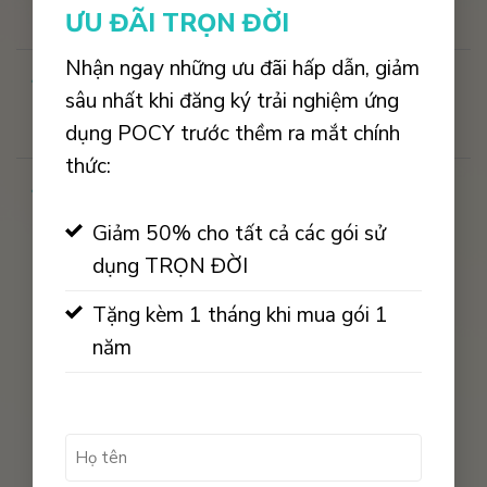
Pocy như thế nào?
ƯU ĐÃI TRỌN ĐỜI
Nhận ngay những ưu đãi hấp dẫn, giảm
Tôi không nhận được OTP
sâu nhất khi đăng ký trải nghiệm ứng
đăng ký?
dụng POCY trước thềm ra mắt chính
thức:
Tại sao vẫn có số spam gọi
được cho tôi?
Giảm 50% cho tất cả các gói sử
dụng TRỌN ĐỜI
Tặng kèm 1 tháng khi mua gói 1
năm
Họ
tên