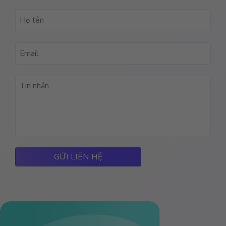
Họ
tên
(Required)
Email
(Required)
Lời
nhắn
của
bạn
(Required)