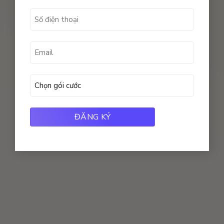
(Required)
Số
điện
thoại
Email
(Required)
(Required)
Gói
muốn
sử
dụng
(Required)